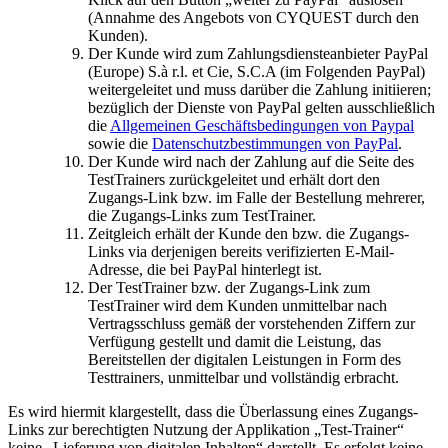
(Annahme des Angebots von CYQUEST durch den
Kunden).
Der Kunde wird zum Zahlungsdiensteanbieter PayPal
(Europe) S.à r.l. et Cie, S.C.A (im Folgenden PayPal)
weitergeleitet und muss darüber die Zahlung initiieren;
bezüglich der Dienste von PayPal gelten ausschließlich
die
Allgemeinen Geschäftsbedingungen von Paypal
sowie die
Datenschutzbestimmungen von PayPal
.
Der Kunde wird nach der Zahlung auf die Seite des
TestTrainers zurückgeleitet und erhält dort den
Zugangs-Link bzw. im Falle der Bestellung mehrerer,
die Zugangs-Links zum TestTrainer.
Zeitgleich erhält der Kunde den bzw. die Zugangs-
Links via derjenigen bereits verifizierten E-Mail-
Adresse, die bei PayPal hinterlegt ist.
Der TestTrainer bzw. der Zugangs-Link zum
TestTrainer wird dem Kunden unmittelbar nach
Vertragsschluss gemäß der vorstehenden Ziffern zur
Verfügung gestellt und damit die Leistung, das
Bereitstellen der digitalen Leistungen in Form des
Testtrainers, unmittelbar und vollständig erbracht.
Es wird hiermit klargestellt, dass die Überlassung eines Zugangs-
Links zur berechtigten Nutzung der Applikation „Test-Trainer“
keine „Lieferung von digitalen Inhalten“ darstellt. Es erfolgt keine