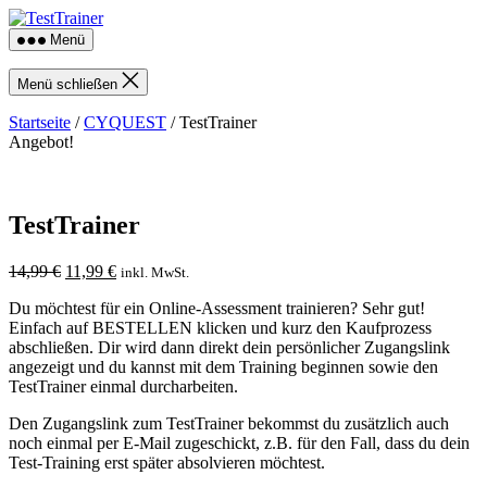
Direkt
TestTrainer
zum
Menü
Inhalt
wechseln
Menü schließen
Startseite
/
CYQUEST
/ TestTrainer
Angebot!
TestTrainer
Ursprünglicher
Aktueller
14,99
€
11,99
€
inkl. MwSt.
Preis
Preis
Du möchtest für ein Online-Assessment trainieren? Sehr gut!
war:
ist:
Einfach auf BESTELLEN klicken und kurz den Kaufprozess
14,99 €
11,99 €.
abschließen. Dir wird dann direkt dein persönlicher Zugangslink
angezeigt und du kannst mit dem Training beginnen
sowie den
TestTrainer einmal durcharbeiten.
Den Zugangslink zum TestTrainer bekommst du zusätzlich auch
noch einmal per E-Mail zugeschickt, z.B. für den Fall, dass du dein
Test-Training erst später absolvieren möchtest.