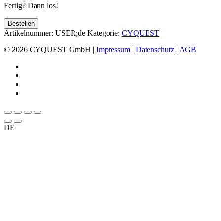
Fertig? Dann los!
TestTrainer
Bestellen
Menge
Artikelnummer:
USER;de
Kategorie:
CYQUEST
© 2026 CYQUEST GmbH |
Impressum
|
Datenschutz
|
AGB
DE